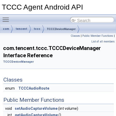
TCCC Agent Android API
Toggle main menu visibility
com
tencent
tccc
TCCCDeviceManager
Classes
|
Public Member Functions
|
List of all members
com.tencent.tccc.TCCCDeviceManager
Interface Reference
TCCCDeviceManager
Classes
enum
TCCCAudioRoute
Public Member Functions
void
setAudioCaptureVolume
(int volume)
int
getAudioCaptureVolume
()