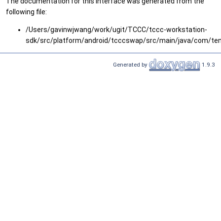
The documentation for this interface was generated from the
following file:
/Users/gavinwjwang/work/ugit/TCCC/tccc-workstation-
sdk/src/platform/android/tcccswap/src/main/java/com/te
Generated by
1.9.3