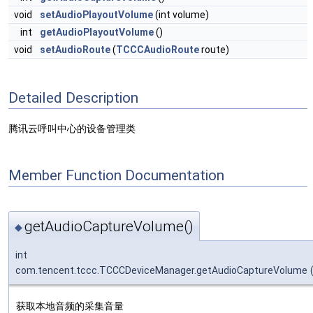
void
setAudioPlayoutVolume
(int volume)
int
getAudioPlayoutVolume
()
void
setAudioRoute
(
TCCCAudioRoute
route)
Detailed Description
腾讯云呼叫中心的设备管理类
Member Function Documentation
getAudioCaptureVolume()
◆
int
com.tencent.tccc.TCCCDeviceManager.getAudioCaptureVolume
获取本地音频的采集音量