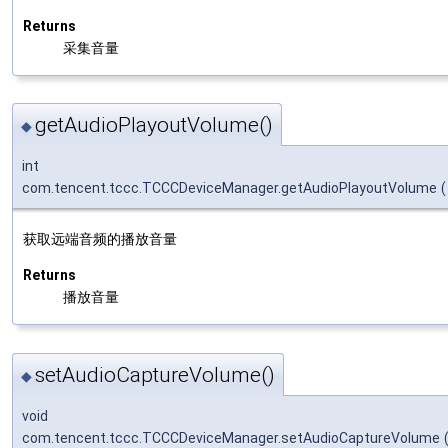
Returns
采集音量
getAudioPlayoutVolume()
◆
int
com.tencent.tccc.TCCCDeviceManager.getAudioPlayoutVolume
(
获取远端音频的播放音量
Returns
播放音量
setAudioCaptureVolume()
◆
void
com.tencent.tccc.TCCCDeviceManager.setAudioCaptureVolume